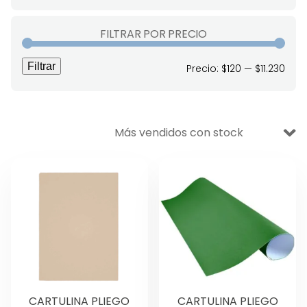
VENTA BODEGA
FILTRAR POR PRECIO
DESECHABLES
Filtrar
Prec
Prec
Precio:
$120
—
$11.230
Ofertas
mín
máx
Aseo y Limpieza
Escolar
Oficina
Manualidades
Didáctico
Lettering y Diseño
Papelería
CARTULINA PLIEGO
CARTULINA PLIEGO