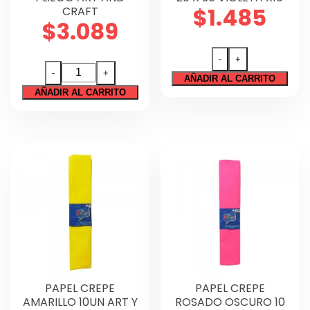
$
1.485
CRAFT
$
3.089
-
+
GOMA
PAPEL
-
+
AÑADIR AL CARRITO
EVA
CREPE
AÑADIR AL CARRITO
GLITTER
PIEL
20
10
X
PLIEGO
30
ART
VIOLETA
AND
X10
CRAFT
cantidad
cantidad
PAPEL CREPE
PAPEL CREPE
AMARILLO 10UN ART Y
ROSADO OSCURO 10