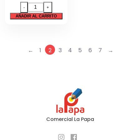
PAPEL
-
+
ARROZ
AÑADIR AL CARRITO
LILA
50X50
cantidad
←
1
2
3
4
5
6
7
→
Comercial La Papa