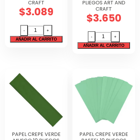
CRAFT
PLIEGOS ART AND
$
3.089
CRAFT
$
3.650
PAPEL
-
+
PAPEL
CREPE
-
+
AÑADIR AL CARRITO
CREPE
AMARILLO
AÑADIR AL CARRITO
ROSADO
10UN
OSCURO
ART
10
Y
PLIEGOS
CRAFT
ART
cantidad
AND
CRAFT
cantidad
PAPEL CREPE VERDE
PAPEL CREPE VERDE