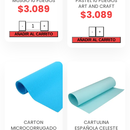
MUSGO 10 PLIEGOS
PASTEL 10 PLIEGOS
$
3.089
ART AND CRAFT
$
3.089
PAPEL
-
+
CREPE
-
+
PAPEL
AÑADIR AL CARRITO
VERDE
AÑADIR AL CARRITO
CREPE
MUSGO
VERDE
10
PASTEL
PLIEGOS
10
cantidad
PLIEGOS
ART
AND
CRAFT
cantidad
CARTON
CARTULINA
MICROCORRUGADO
ESPAÑOLA CELESTE