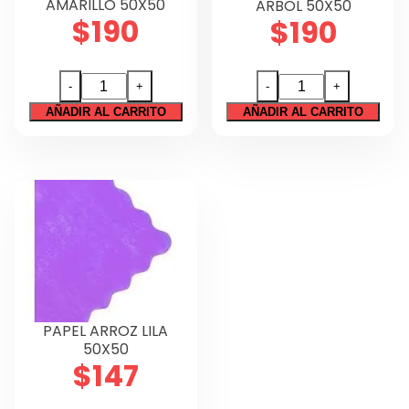
AMARILLO 50X50
ARBOL 50X50
$
190
$
190
PAPEL
PAPEL
-
+
-
+
ARROZ
ARROZ
AÑADIR AL CARRITO
AÑADIR AL CARRITO
AMARILLO
VERDE
50X50
ARBOL
cantidad
50X50
cantidad
PAPEL ARROZ LILA
50X50
$
147