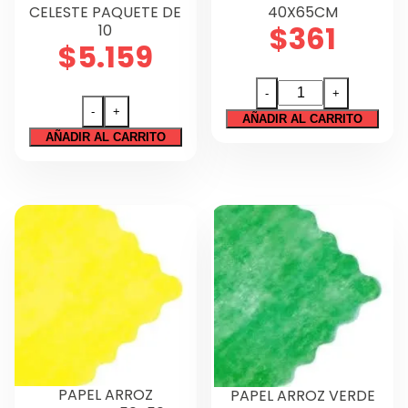
CELESTE PAQUETE DE
40X65CM
$
361
10
$
5.159
CARTULINA
-
+
ESPAÑOLA
-
+
CARTON
AÑADIR AL CARRITO
CELESTE
AÑADIR AL CARRITO
MICROCORRUGADO
40X65CM
CELESTE
cantidad
PAQUETE
DE
10
cantidad
PAPEL ARROZ
PAPEL ARROZ VERDE