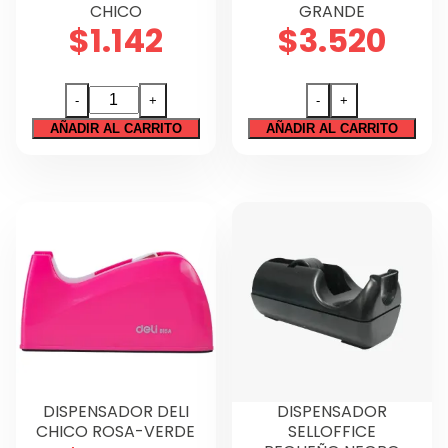
CHICO
GRANDE
Técnico
$
1.142
$
3.520
Tecnología
Regalos
DISPENSADOR
-
+
-
+
DISPENSADOR
HAND
AÑADIR AL CARRITO
AÑADIR AL CARRITO
HAND
Sin categorizar
CHICO
GRANDE
cantidad
cantidad
DISPENSADOR DELI
DISPENSADOR
CHICO ROSA-VERDE
SELLOFFICE