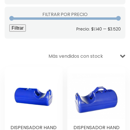
VENTA BODEGA
FILTRAR POR PRECIO
DESECHABLES
Filtrar
Prec
Prec
Precio:
$1.140
—
$3.520
Ofertas
mín
máx
Aseo y Limpieza
Escolar
Oficina
Manualidades
Didáctico
Lettering y Diseño
Papelería
DISPENSADOR HAND
DISPENSADOR HAND