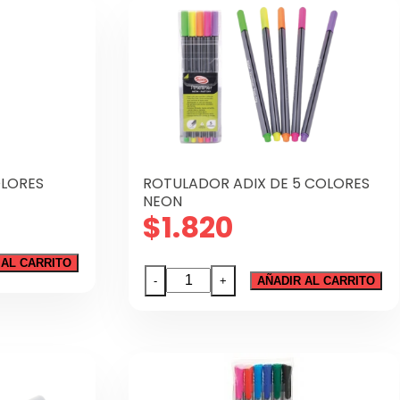
OLORES
ROTULADOR ADIX DE 5 COLORES
NEON
$
1.820
 AL CARRITO
ROTULADOR
-
+
AÑADIR AL CARRITO
ADIX
DE
5
COLORES
NEON