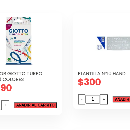
OR GIOTTO TURBO
PLANTILLA Nº10 HAND
$
300
 8 COLORES
590
PLANTILLA
-
+
AÑADIR
ADOR
Nº10
+
AÑADIR AL CARRITO
TO
HAND
O
cantidad
ER