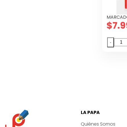
MARCADO
$
7.9
MARC
-
SHARP
PINCE
8
COL
canti
LA PAPA
Quiénes Somos