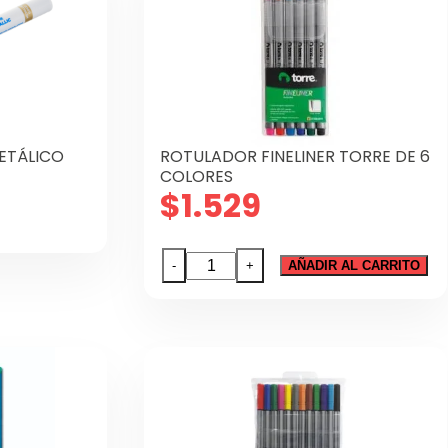
cantidad
ETÁLICO
ROTULADOR FINELINER TORRE DE 6
COLORES
$
1.529
e
oducto
ROTULADOR
-
+
AÑADIR AL CARRITO
ne
FINELINER
tiples
TORRE
iantes.
DE
6
ciones
COLORES
cantidad
eden