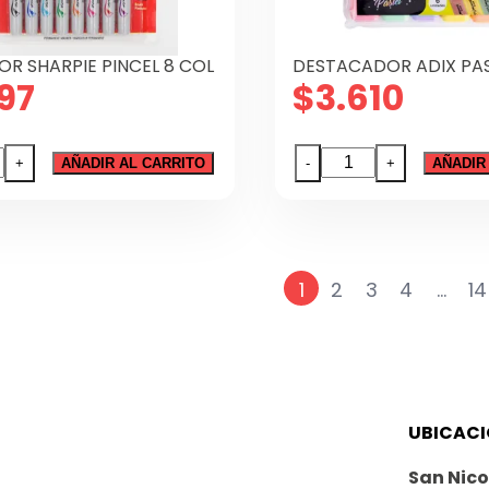
R SHARPIE PINCEL 8 COL
DESTACADOR ADIX PAS
97
$
3.610
ADOR
DESTACADOR
+
AÑADIR AL CARRITO
-
+
AÑADIR
IE
ADIX
L
PASTEL
X
6
1
2
3
4
…
14
dad
cantidad
UBICAC
San Nico