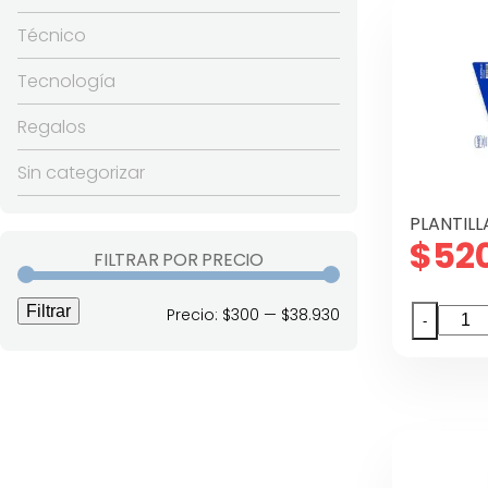
8
Técnico
COLO
canti
Tecnología
Regalos
Sin categorizar
PLANTILL
$
52
FILTRAR POR PRECIO
Filtrar
Precio
Precio
Precio:
$300
—
$38.930
PLANTI
-
Nº30
mínimo
máximo
HAND
canti