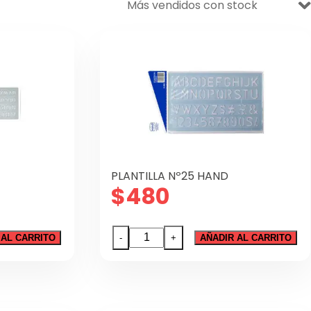
PLANTILLA Nº25 HAND
$
480
PLANTILLA
 AL CARRITO
-
+
AÑADIR AL CARRITO
Nº25
HAND
cantidad