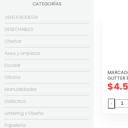
CATEGORÍAS
VENTA BODEGA
DESECHABLES
Ofertas
Aseo y Limpieza
Escolar
MARCAD
Oficina
GLITTER
$
4.
Manualidades
Didáctico
MARC
-
GIOT
Lettering y Diseño
TURB
GLITT
Papelería