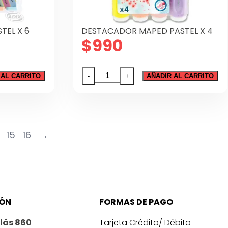
TEL X 6
DESTACADOR MAPED PASTEL X 4
$
990
DESTACADOR
 AL CARRITO
-
+
AÑADIR AL CARRITO
MAPED
PASTEL
X
4
15
16
→
cantidad
IÓN
FORMAS DE PAGO
lás 860
Tarjeta Crédito/ Débito