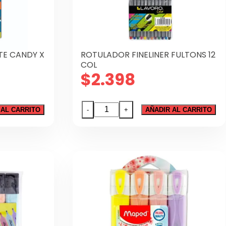
gir
gina
E CANDY X
ROTULADOR FINELINER FULTONS 12
oducto
COL
$
2.398
ROTULADOR
 AL CARRITO
-
+
AÑADIR AL CARRITO
FINELINER
FULTONS
12
COL
cantidad