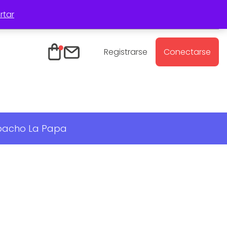
rtar
Registro Mayoristas
Contacto
Registrarse
Conectarse
spacho La Papa