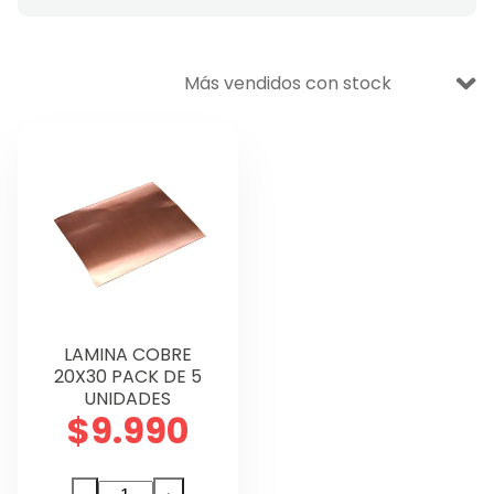
VENTA BODEGA
DESECHABLES
Ofertas
Aseo y Limpieza
Escolar
Oficina
Manualidades
LAMINA COBRE
Didáctico
20X30 PACK DE 5
UNIDADES
Lettering y Diseño
$
9.990
Papelería
LAMINA