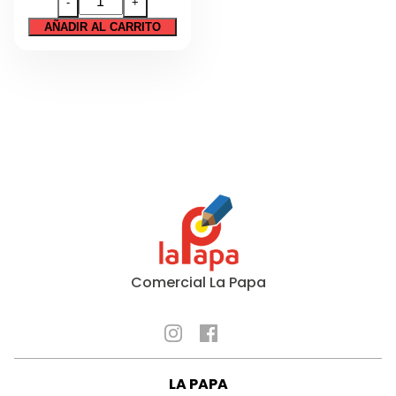
-
+
Técnico
COBRE
AÑADIR AL CARRITO
20X30
Tecnología
PACK
Regalos
DE
5
Sin categorizar
UNIDADES
cantidad
Comercial La Papa
LA PAPA