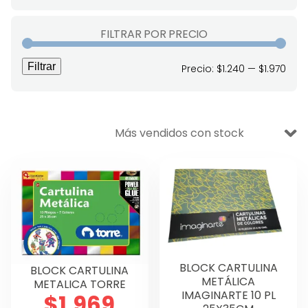
VENTA BODEGA
FILTRAR POR PRECIO
DESECHABLES
Filtrar
Prec
Prec
Precio:
$1.240
—
$1.970
Ofertas
mín
máx
Aseo y Limpieza
Escolar
Oficina
Manualidades
Didáctico
Lettering y Diseño
BLOCK CARTULINA
BLOCK CARTULINA
METÁLICA
METALICA TORRE
Papelería
IMAGINARTE 10 PL
$
1.969