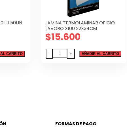
0HJ 50UN.
LAMINA TERMOLAMINAR OFICIO
LAVORO X100 22X34CM
$
15.600
LAMINA
 AL CARRITO
-
+
AÑADIR AL CARRITO
TERMOLAMINAR
OFICIO
LAVORO
X100
22X34CM
cantidad
IÓN
FORMAS DE PAGO