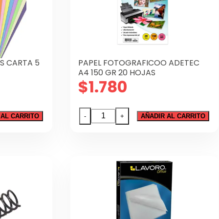
S CARTA 5
PAPEL FOTOGRAFICOO ADETEC
A4 150 GR 20 HOJAS
$
1.780
PAPEL
 AL CARRITO
-
+
AÑADIR AL CARRITO
FOTOGRAFICOO
ADETEC
A4
150
GR
20
HOJAS
cantidad