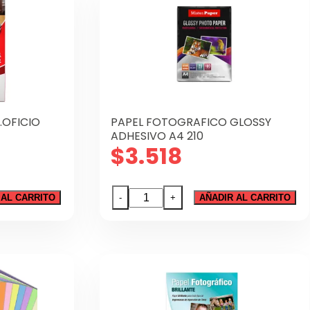
.OFICIO
PAPEL FOTOGRAFICO GLOSSY
ADHESIVO A4 210
$
3.518
PAPEL
 AL CARRITO
-
+
AÑADIR AL CARRITO
FOTOGRAFICO
GLOSSY
ADHESIVO
A4
210
cantidad