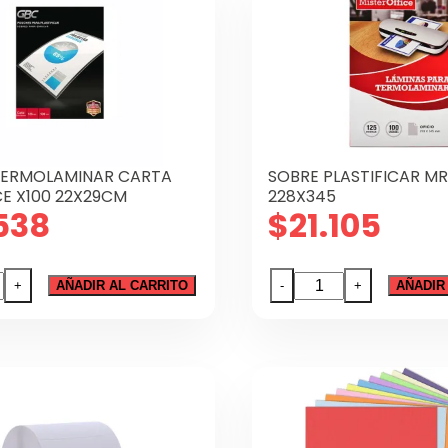
33CM
0GRS
S
dad
TERMOLAMINAR CARTA
SOBRE PLASTIFICAR MR
CE X100 22X29CM
228X345
538
$
21.105
A
SOBRE
+
AÑADIR AL CARRITO
-
+
AÑADIR
OLAMINAR
PLASTIFICAR
A
MR.OFICIO
228X345
E
cantidad
9CM