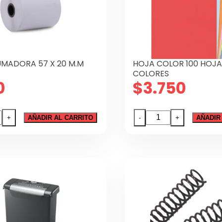
dad
UMADORA 57 X 20 M.M
HOJA COLOR 100 HOJA
COLORES
0
$
3.750
O
HOJA
+
AÑADIR AL CARRITO
-
+
AÑADIR
DORA
COLOR
100
HOJAS
CARTA
5
ICO
COLORES
dad
cantidad