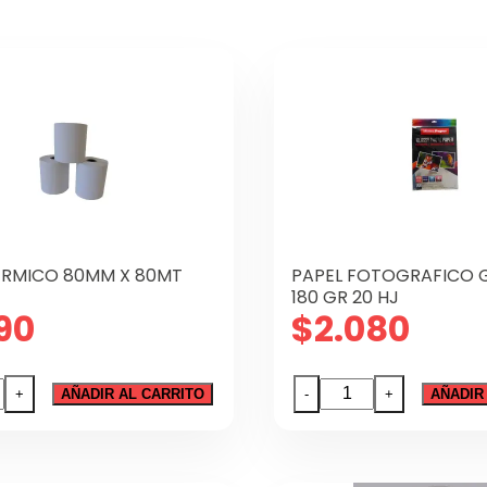
ERMICO 80MM X 80MT
PAPEL FOTOGRAFICO 
180 GR 20 HJ
90
$
2.080
O
PAPEL
+
AÑADIR AL CARRITO
-
+
AÑADIR
ICO
FOTOGRAFICO
GLOOSY
MR