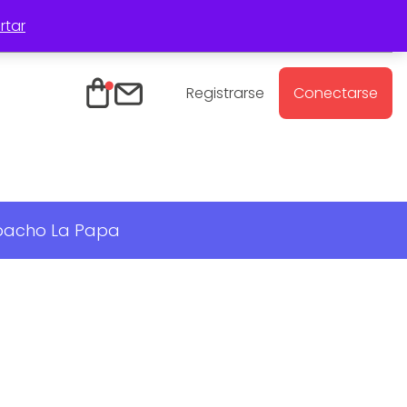
rtar
Registro Mayoristas
Contacto
Registrarse
Conectarse
spacho La Papa