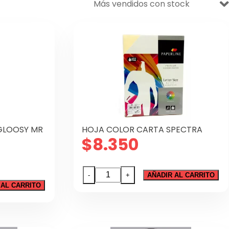
GLOOSY MR
HOJA COLOR CARTA SPECTRA
$
8.350
HOJA
-
+
AÑADIR AL CARRITO
COLOR
 AL CARRITO
CARTA
SPECTRA
cantidad