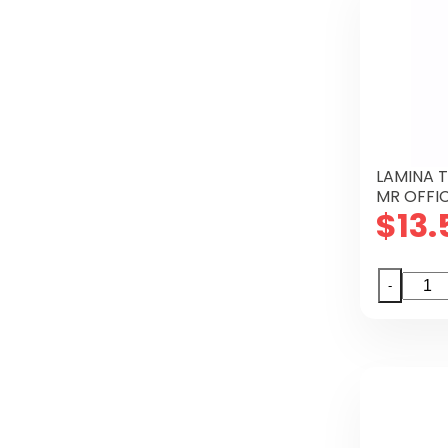
21.6X
90/12
100
HOJA
canti
LAMINA 
MR OFFI
$
13.
LAMIN
-
TERM
CART
MR
OFFIC
X100
22X2