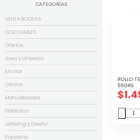
CATEGORÍAS
VENTA BODEGA
DESECHABLES
Ofertas
Aseo y Limpieza
Escolar
ROLLO T
Oficina
55GRS
$
1.4
Manualidades
Didáctico
ROLL
-
TERM
Lettering y Diseño
80MM
X
Papelería