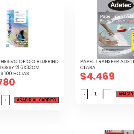
180
S
GR
dad
20
HJ
cantidad
HESIVO OFICIO BLUEBIND
PAPEL TRANSFER ADET
LOSSY 21.6X33CM
CLARA
$
4.469
S 100 HOJAS
780
PAPEL
-
+
AÑADIR
TRANSFER
+
AÑADIR AL CARRITO
SIVO
ADETEC
O
TELA
IND
CLARA
S/GLOSSY
cantidad