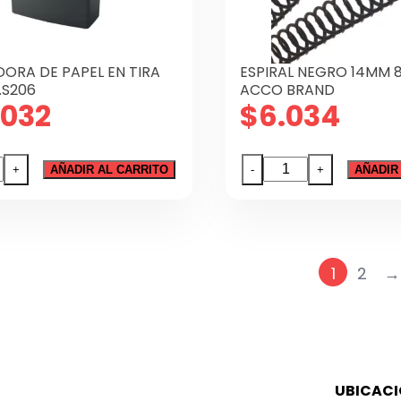
ORA DE PAPEL EN TIRA
ESPIRAL NEGRO 14MM 8
S206
ACCO BRAND
.032
$
6.034
RADORA
ESPIRAL
+
AÑADIR AL CARRITO
-
+
AÑADIR
NEGRO
14MM
80HJ
50UN.
1
2
→
NT.S206
ACCO
dad
BRAND
cantidad
UBICAC