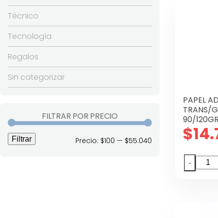
80MT
Técnico
55GR
canti
Tecnología
Regalos
Sin categorizar
PAPEL AD
TRANS/G
FILTRAR POR PRECIO
90/120GR
$
14.
Filtrar
Precio
Precio
Precio:
$100
—
$55.040
mínimo
máximo
PAPEL
-
ADHE
OFICI
BLUEB
TRAN