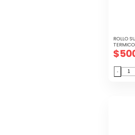
canti
ROLLO S
TERMICO
$
50
ROLL
-
SUMA
57
X
20
M.M
TERM
canti