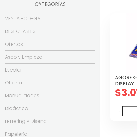
CATEGORÍAS
VENTA BODEGA
DESECHABLES
Ofertas
Aseo y Limpieza
Escolar
AGOREX-
Oficina
DISPLAY
$
3.0
Manualidades
Didáctico
AGOR
-
60
Lettering y Diseño
TUBO
20CC
Papelería