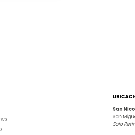
L
AY
dad
UBICAC
San Nico
San Migu
nes
Solo Reti
s