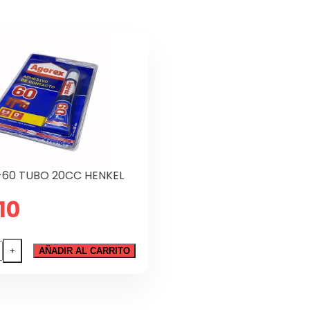
60 TUBO 20CC HENKEL
10
EX-
+
AÑADIR AL CARRITO