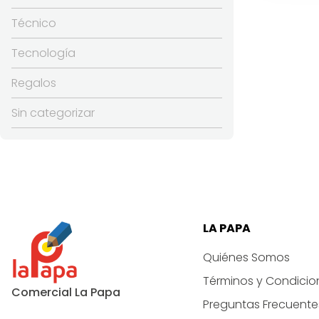
HENKE
Técnico
DISPL
canti
Tecnología
Regalos
Sin categorizar
LA PAPA
Quiénes Somos
Términos y Condicio
Comercial La Papa
Preguntas Frecuente