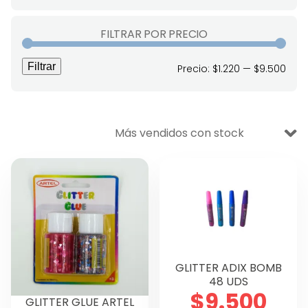
VENTA BODEGA
FILTRAR POR PRECIO
DESECHABLES
Filtrar
Prec
Prec
Precio:
$1.220
—
$9.500
Ofertas
mín
máx
Aseo y Limpieza
Escolar
Oficina
Manualidades
Didáctico
Lettering y Diseño
GLITTER ADIX BOMB
48 UDS
Papelería
$
9.500
GLITTER GLUE ARTEL