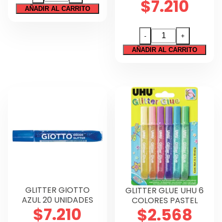
$
7.210
GIOTTO
AÑADIR AL CARRITO
PLATA
20
GLITTER
-
+
UNIDADES
GIOTTO
AÑADIR AL CARRITO
cantidad
VERDE
20
UNIDADES
cantidad
GLITTER GIOTTO
GLITTER GLUE UHU 6
AZUL 20 UNIDADES
COLORES PASTEL
$
7.210
$
2.568