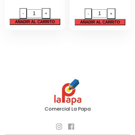
GLITTER
GLITTER
-
+
-
+
GIOTTO
GLUE
AÑADIR AL CARRITO
AÑADIR AL CARRITO
AZUL
UHU
20
6
UNIDADES
COLORES
cantidad
PASTEL
cantidad
Comercial La Papa