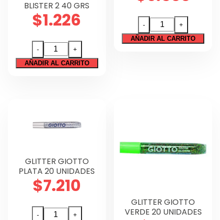
BLISTER 2 40 GRS
Técnico
$
1.226
GLITTER
-
+
Tecnología
ADIX
AÑADIR AL CARRITO
Regalos
GLITTER
BOMB
-
+
GLUE
48
AÑADIR AL CARRITO
Sin categorizar
ARTEL
UDS
BLISTER
cantidad
2
40
GRS
cantidad
GLITTER GIOTTO
PLATA 20 UNIDADES
$
7.210
GLITTER GIOTTO
VERDE 20 UNIDADES
GLITTER
-
+