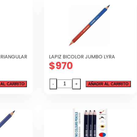
TRIANGULAR
LAPIZ BICOLOR JUMBO LYRA
$
970
LAPIZ
 AL CARRITO
-
+
AÑADIR AL CARRITO
BICOLOR
JUMBO
LYRA
cantidad