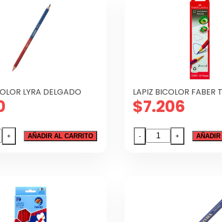
ICOLOR LYRA DELGADO
LAPIZ BICOLOR FABER 
0
$
7.206
LAPIZ
+
AÑADIR AL CARRITO
-
+
AÑADIR
OR
BICOLOR
FABER
ADO
TRIANGULAR
dad
cantidad