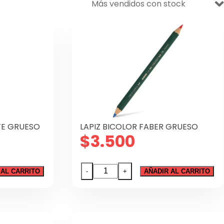
TE GRUESO
LAPIZ BICOLOR FABER GRUESO
$
3.500
LAPIZ
 AL CARRITO
-
+
AÑADIR AL CARRITO
BICOLOR
FABER
GRUESO
cantidad