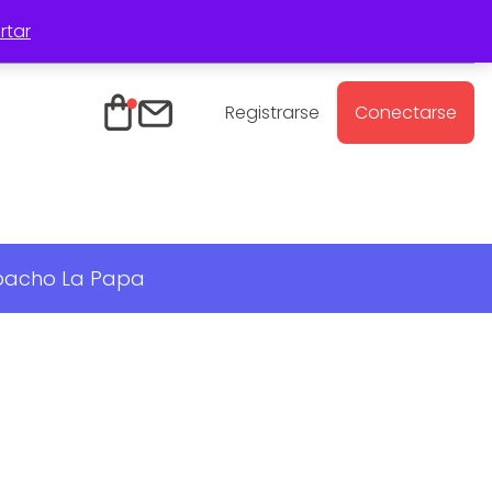
rtar
Registro Mayoristas
Contacto
Registrarse
Conectarse
spacho La Papa