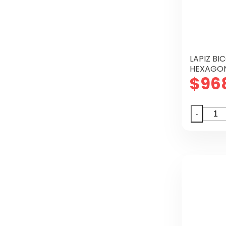
LAPIZ BI
HEXAGO
$
96
LAPIZ
-
BICOL
HAND
12
UND
HEXA
canti