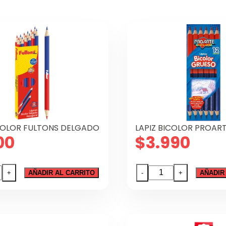
ICOLOR FULTONS DELGADO
LAPIZ BICOLOR PROAR
00
$
3.990
LAPIZ
+
AÑADIR AL CARRITO
-
+
AÑADIR
OR
BICOLOR
NS
PROARTE
ADO
GRUESO
dad
cantidad