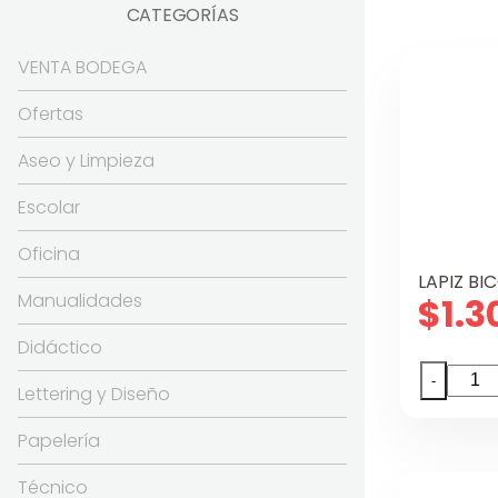
CATEGORÍAS
VENTA BODEGA
Ofertas
Aseo y Limpieza
Escolar
Oficina
LAPIZ B
Manualidades
$
1.3
Didáctico
LAPIZ
-
Lettering y Diseño
BICOL
FULTO
Papelería
DELG
Técnico
canti