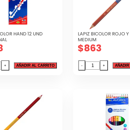
COLOR HAND 12 UND
LAPIZ BICOLOR ROJO Y
NAL
MEDIUM
8
$
863
LAPIZ
+
AÑADIR AL CARRITO
-
+
AÑADIR
OR
BICOLOR
ROJO
Y
AZUL
GONAL
LYRA
dad
MEDIUM
cantidad