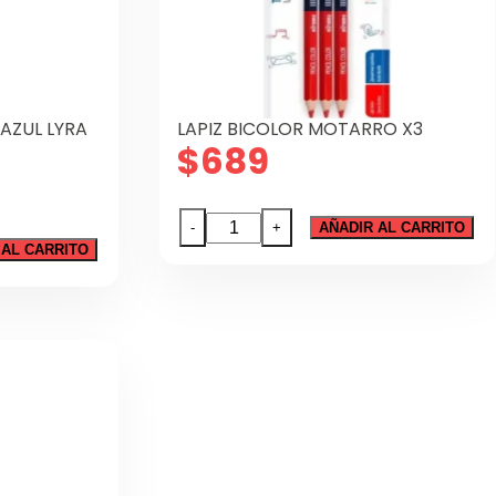
 AZUL LYRA
LAPIZ BICOLOR MOTARRO X3
$
689
LAPIZ
-
+
AÑADIR AL CARRITO
BICOLOR
 AL CARRITO
MOTARRO
X3
cantidad