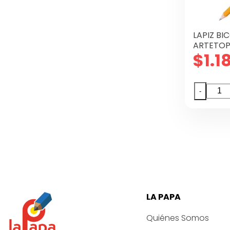
LAPIZ B
ARTETOP
$
1.1
LAPIZ
-
BICOL
ROJO
GRIS
ARTE
X12
canti
LA PAPA
Quiénes Somos