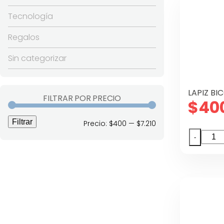
Tecnología
Regalos
Sin categorizar
LAPIZ B
FILTRAR POR PRECIO
$
40
Filtrar
Precio
Precio
Precio:
$400
—
$7.210
LAPIZ
-
mínimo
máximo
BICOL
LYRA
DELG
canti