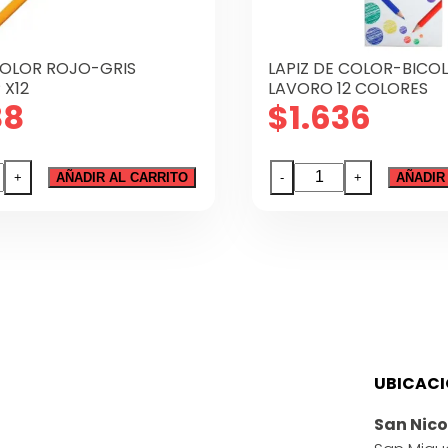
ICOLOR ROJO-GRIS
LAPIZ DE COLOR-BICO
 X12
LAVORO 12 COLORES
88
$
1.636
LAPIZ
+
AÑADIR AL CARRITO
-
+
AÑADIR
OR
DE
-
COLOR-
BICOLOR
TOP
LAVORO
12
dad
COLORES
cantidad
UBICAC
San Nico