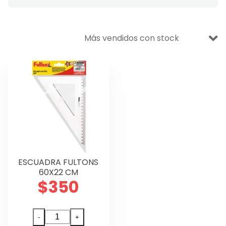
VENTA BODEGA
Ofertas
Aseo y Limpieza
Escolar
Oficina
Manualidades
Didáctico
ESCUADRA FULTONS
Lettering y Diseño
60X22 CM
$
350
Papelería
Técnico
ESCUADRA
-
+