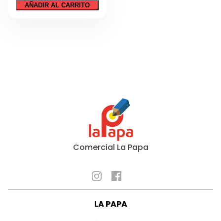
FULTONS
Tecnología
AÑADIR AL CARRITO
60X22
CM
Regalos
cantidad
Sin categorizar
Comercial La Papa
LA PAPA