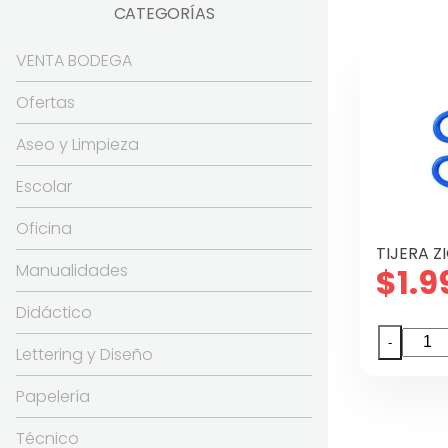
CATEGORÍAS
VENTA BODEGA
Ofertas
Aseo y Limpieza
Escolar
Oficina
TIJERA Z
Manualidades
$
1.9
Didáctico
TIJER
-
Lettering y Diseño
ZIGZ
TIRA
Papelería
DE
Técnico
12