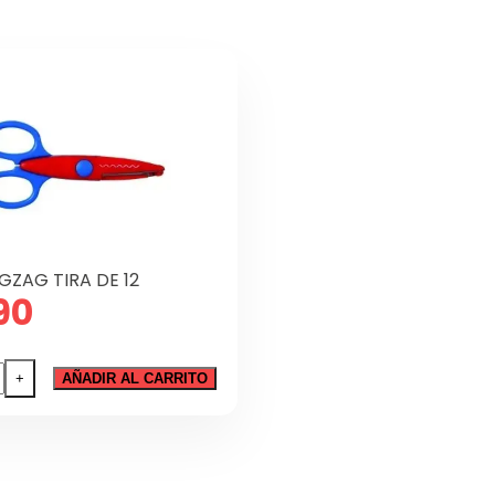
IGZAG TIRA DE 12
90
A
+
AÑADIR AL CARRITO
AG