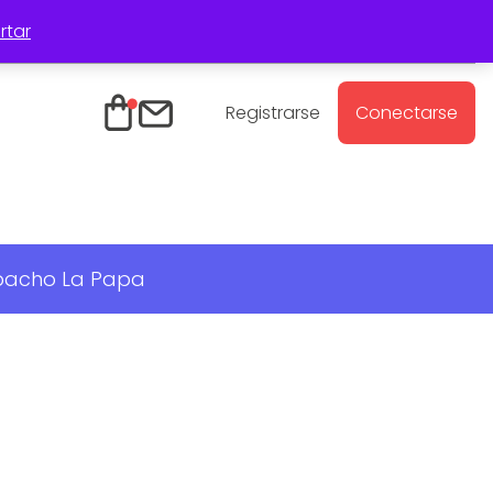
rtar
Registro Mayoristas
Contacto
Registrarse
Conectarse
spacho La Papa