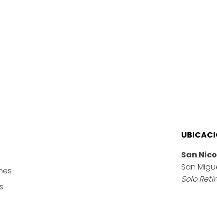
dad
UBICAC
San Nico
San Migu
nes
Solo Reti
s