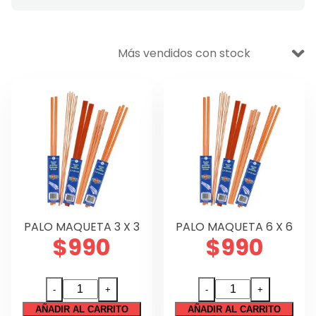
VENTA BODEGA
DESECHABLES
Ofertas
Aseo y Limpieza
Escolar
Oficina
Manualidades
PALO MAQUETA 3 X 3
PALO MAQUETA 6 X 6
Didáctico
$
990
$
990
Lettering y Diseño
PALO
PALO
-
+
-
+
Papelería
MAQUETA
MAQUETA
AÑADIR AL CARRITO
AÑADIR AL CARRITO