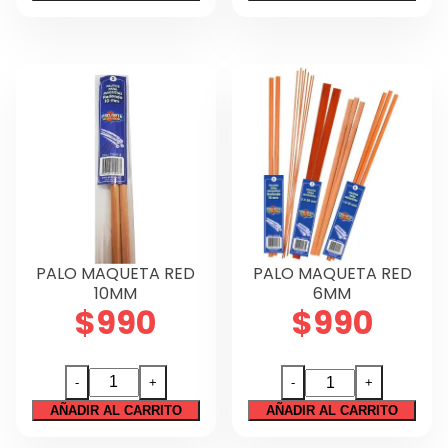
3
6
Técnico
X
X
Tecnología
3
6
cantidad
cantidad
Regalos
Sin categorizar
PALO MAQUETA RED
PALO MAQUETA RED
10MM
6MM
$
990
$
990
PALO
PALO
-
+
-
+
MAQUETA
MAQUETA
AÑADIR AL CARRITO
AÑADIR AL CARRITO
RED
RED