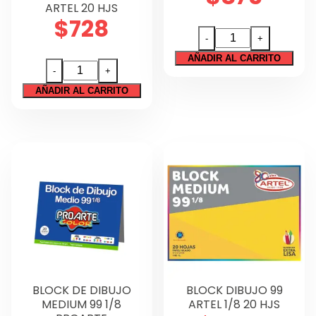
ARTEL 20 HJS
Tecnología
$
728
BLOCK
Regalos
-
+
DIBUJO
AÑADIR AL CARRITO
Sin categorizar
BLOCK
60
-
+
DIBUJO
PROARTE
AÑADIR AL CARRITO
60
20
ARTEL
HJS
20
cantidad
HJS
cantidad
BLOCK DE DIBUJO
BLOCK DIBUJO 99
MEDIUM 99 1/8
ARTEL 1/8 20 HJS