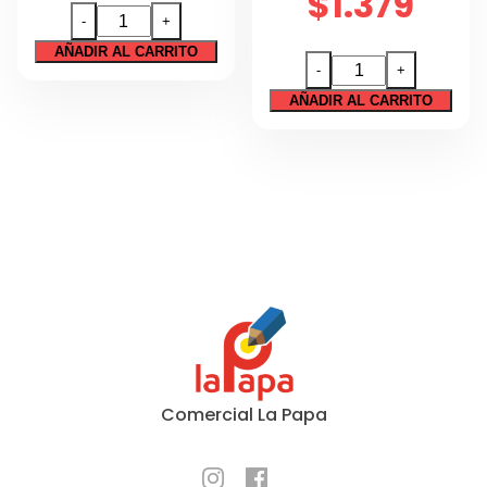
$
1.379
BLOCK
-
+
DIBUJO
AÑADIR AL CARRITO
BLOCK
99
-
+
DIBUJO
TORRE
AÑADIR AL CARRITO
99
1/8
1/8
20
MOTARRO
HJS
20HJS
cantidad
cantidad
Comercial La Papa