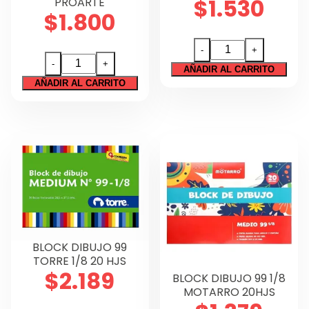
$
1.530
PROARTE
$
1.800
BLOCK
-
+
BLOCK
DIBUJO
-
+
AÑADIR AL CARRITO
DE
99
AÑADIR AL CARRITO
DIBUJO
ARTEL
MEDIUM
1/8
99
20
1/8
HJS
PROARTE
cantidad
cantidad
BLOCK DIBUJO 99
TORRE 1/8 20 HJS
$
2.189
BLOCK DIBUJO 99 1/8
MOTARRO 20HJS