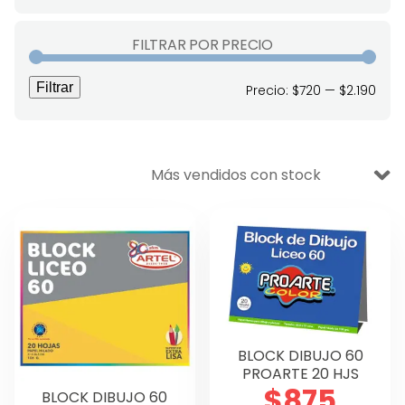
VENTA BODEGA
FILTRAR POR PRECIO
Ofertas
Filtrar
Prec
Prec
Precio:
$720
—
$2.190
Aseo y Limpieza
mín
máx
Escolar
Oficina
Manualidades
Didáctico
Lettering y Diseño
Papelería
BLOCK DIBUJO 60
PROARTE 20 HJS
Técnico
$
875
BLOCK DIBUJO 60