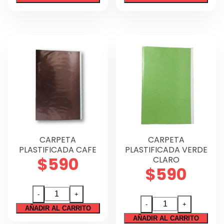
ACOCLIP
AZUL
MORADO
cantidad
cantidad
CARPETA
CARPETA
PLASTIFICADA CAFE
PLASTIFICADA VERDE
$
590
CLARO
$
590
CARPETA
-
+
CARPETA
PLASTIFICADA
-
+
AÑADIR AL CARRITO
PLASTIFICADA
CAFE
AÑADIR AL CARRITO