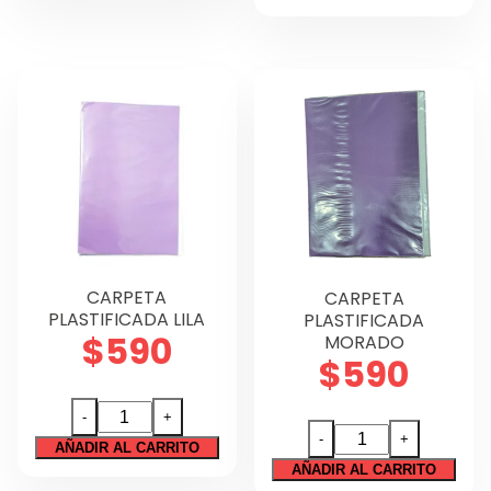
VERDE
cantidad
CLARO
cantidad
CARPETA
CARPETA
PLASTIFICADA LILA
PLASTIFICADA
$
590
MORADO
$
590
CARPETA
-
+
CARPETA
PLASTIFICADA
-
+
AÑADIR AL CARRITO
PLASTIFICADA
LILA
AÑADIR AL CARRITO