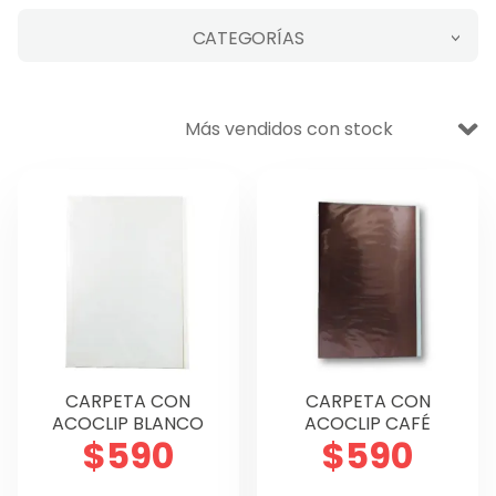
CATEGORÍAS
VENTA BODEGA
DESECHABLES
Ofertas
Aseo y Limpieza
Escolar
Oficina
Manualidades
CARPETA CON
CARPETA CON
Didáctico
ACOCLIP BLANCO
ACOCLIP CAFÉ
$
590
$
590
Lettering y Diseño