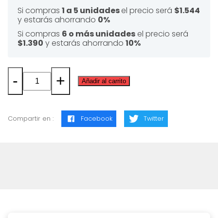
Si compras
1 a 5 unidades
el precio será
$1.544
y estarás ahorrando
0%
Si compras
6 o más unidades
el precio será
$1.390
y estarás ahorrando
10%
-
+
Añadir al carrito
GLOBO
REUTTER
9
Compartir en :
Facebook
Twitter
LISO
SURTIDO
cantidad