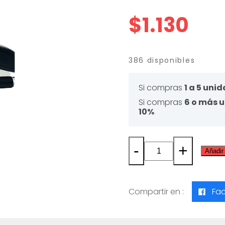
$
1.130
386 disponibles
Si compras
1 a 5 uni
Si compras
6 o más 
10%
-
+
Añadir 
CORCHETERA
SELLOFFICE
MINI
Compartir en :
Fa
868-
K
cantidad