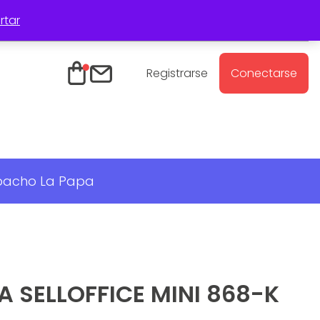
rtar
Registro Mayoristas
Contacto
Registrarse
Conectarse
spacho La Papa
 SELLOFFICE MINI 868-K