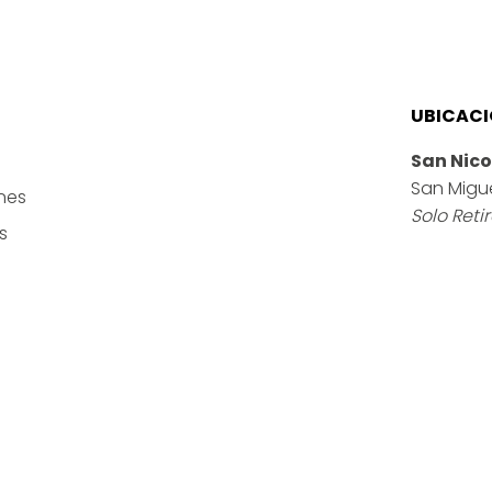
UBICAC
San Nico
San Migu
nes
Solo Reti
s