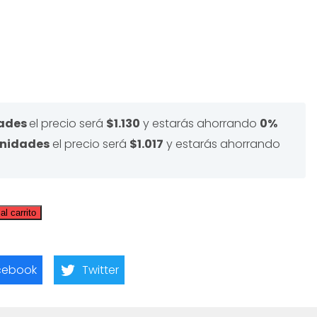
dades
el precio será
$1.130
y estarás ahorrando
0%
unidades
el precio será
$1.017
y estarás ahorrando
al carrito
cebook
Twitter